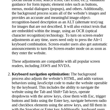
guidance for form inputs; element roles such as buttons,
menus, modal dialogues (popups), and others. Additionally,
the background process scans all of the website’s images and
provides an accurate and meaningful image-object-
recognition-based description as an ALT (alternate text) tag
for images that are not described. It will also extract texts that
are embedded within the image, using an OCR (optical
character recognition) technology. To turn on screen-reader
adjustments at any time, users need only to press the Alt+1
keyboard combination. Screen-reader users also get automatic
announcements to turn the Screen-reader mode on as soon as
they enter the website.
These adjustments are compatible with all popular screen
readers, including JAWS and NVDA.
Keyboard navigation optimization:
The background
process also adjusts the website’s HTML, and adds various
behaviors using JavaScript code to make the website operable
by the keyboard. This includes the ability to navigate the
website using the Tab and Shift+Tab keys, operate
dropdowns with the arrow keys, close them with Esc, trigger
buttons and links using the Enter key, navigate between radio
and checkbox elements using the arrow keys, and fill them in
with the Spacebar or Enter key.Additionally, keyboard users