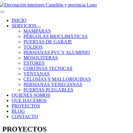
Saltar
al
Toggle
contenido
Navigation
INICIO
SERVICIOS
MAMPARAS
PÉRGOLAS BIOCLIMÁTICAS
PUERTAS DE GARAJE
TOLDOS
PERSIANAS PVC Y ALUMINIO
MOSQUITERAS
ESTORES
CORTINAS TECNICAS
VENTANAS
CELOSÍAS Y MALLORQUINAS
PERSIANAS VENECIANAS
PUERTAS PLEGABLES
QUIENES SOMOS
QUE HACEMOS
PROYECTOS
BLOG
CONTACTO
PROYECTOS