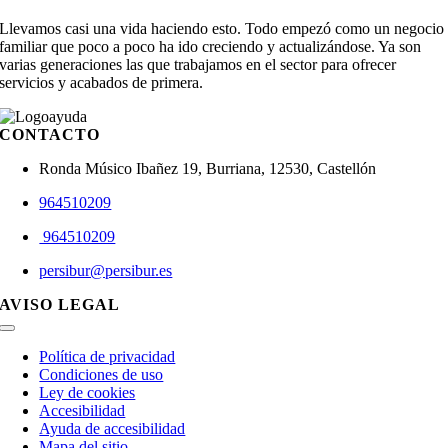
Llevamos casi una vida haciendo esto. Todo empezó como un negocio
familiar que poco a poco ha ido creciendo y actualizándose. Ya son
varias generaciones las que trabajamos en el sector para ofrecer
servicios y acabados de primera.
CONTACTO
Ronda Músico Ibañez 19, Burriana, 12530, Castellón
964510209
964510209
persibur@persibur.es
AVISO LEGAL
Toggle
Navigation
Política de privacidad
Condiciones de uso
Ley de cookies
Accesibilidad
Ayuda de accesibilidad
Mapa del sitio