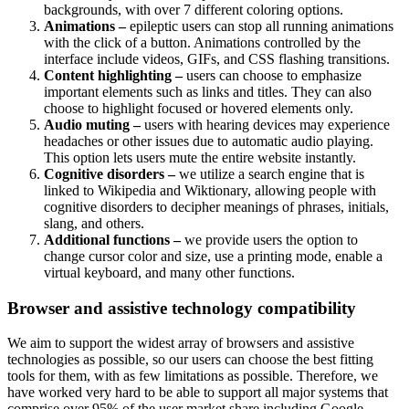
backgrounds, with over 7 different coloring options.
Animations –
epileptic users can stop all running animations
with the click of a button. Animations controlled by the
interface include videos, GIFs, and CSS flashing transitions.
Content highlighting –
users can choose to emphasize
important elements such as links and titles. They can also
choose to highlight focused or hovered elements only.
Audio muting –
users with hearing devices may experience
headaches or other issues due to automatic audio playing.
This option lets users mute the entire website instantly.
Cognitive disorders –
we utilize a search engine that is
linked to Wikipedia and Wiktionary, allowing people with
cognitive disorders to decipher meanings of phrases, initials,
slang, and others.
Additional functions –
we provide users the option to
change cursor color and size, use a printing mode, enable a
virtual keyboard, and many other functions.
Browser and assistive technology compatibility
We aim to support the widest array of browsers and assistive
technologies as possible, so our users can choose the best fitting
tools for them, with as few limitations as possible. Therefore, we
have worked very hard to be able to support all major systems that
comprise over 95% of the user market share including Google