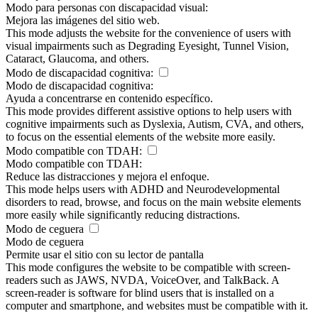
Modo para personas con discapacidad visual:
Mejora las imágenes del sitio web.
This mode adjusts the website for the convenience of users with
visual impairments such as Degrading Eyesight, Tunnel Vision,
Cataract, Glaucoma, and others.
Modo de discapacidad cognitiva:
Modo de discapacidad cognitiva:
Ayuda a concentrarse en contenido específico.
This mode provides different assistive options to help users with
cognitive impairments such as Dyslexia, Autism, CVA, and others,
to focus on the essential elements of the website more easily.
Modo compatible con TDAH:
Modo compatible con TDAH:
Reduce las distracciones y mejora el enfoque.
This mode helps users with ADHD and Neurodevelopmental
disorders to read, browse, and focus on the main website elements
more easily while significantly reducing distractions.
Modo de ceguera
Modo de ceguera
Permite usar el sitio con su lector de pantalla
This mode configures the website to be compatible with screen-
readers such as JAWS, NVDA, VoiceOver, and TalkBack. A
screen-reader is software for blind users that is installed on a
computer and smartphone, and websites must be compatible with it.