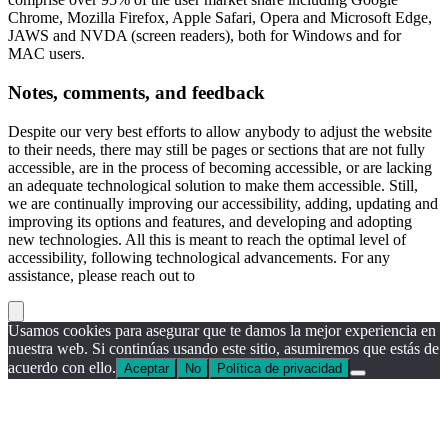
Chrome, Mozilla Firefox, Apple Safari, Opera and Microsoft Edge,
JAWS and NVDA (screen readers), both for Windows and for
MAC users.
Notes, comments, and feedback
Despite our very best efforts to allow anybody to adjust the website
to their needs, there may still be pages or sections that are not fully
accessible, are in the process of becoming accessible, or are lacking
an adequate technological solution to make them accessible. Still,
we are continually improving our accessibility, adding, updating and
improving its options and features, and developing and adopting
new technologies. All this is meant to reach the optimal level of
accessibility, following technological advancements. For any
assistance, please reach out to
Usamos cookies para asegurar que te damos la mejor experiencia en
nuestra web. Si continúas usando este sitio, asumiremos que estás de
acuerdo con ello.
Aceptar
No
Política de privacidad