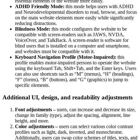
essential elements of the website more easily.
ADHD Friendly Mode:
this mode helps users with ADHD
and Neurodevelopmental disorders to read, browse, and focus
on the main website elements more easily while significantly
reducing distractions.
Blindness Mode:
this mode configures the website to be
compatible with screen-readers such as JAWS, NVDA,
VoiceOver, and TalkBack. A screen-reader is software for
blind users that is installed on a computer and smartphone,
and websites must be compatible with it.
Keyboard Navigation Profile (Motor-Impaired):
this
profile enables motor-impaired persons to operate the website
using the keyboard Tab, Shift+Tab, and the Enter keys. Users
can also use shortcuts such as “M” (menus), “H” (headings),
“F” (forms), “B” (buttons), and “G” (graphics) to jump to
specific elements.
Additional UI, design, and readability adjustments
Font adjustments –
users, can increase and decrease its size,
change its family (type), adjust the spacing, alignment, line
height, and more.
Color adjustments –
users can select various color contrast
profiles such as light, dark, inverted, and monochrome.
Additionally, users can swap color schemes of titles, texts, and