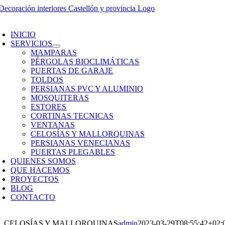
Saltar
al
oggle
contenido
avigation
INICIO
SERVICIOS
MAMPARAS
PÉRGOLAS BIOCLIMÁTICAS
PUERTAS DE GARAJE
TOLDOS
PERSIANAS PVC Y ALUMINIO
MOSQUITERAS
ESTORES
CORTINAS TECNICAS
VENTANAS
CELOSÍAS Y MALLORQUINAS
PERSIANAS VENECIANAS
PUERTAS PLEGABLES
QUIENES SOMOS
QUE HACEMOS
PROYECTOS
BLOG
CONTACTO
CELOSÍAS Y MALLORQUINAS
admin
2023-03-29T08:55:42+02: