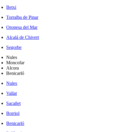
Betxi
Torralba de Pinar
Oropesa del Mar
Alcalá de Chivert
Segorbe
Nules
Moncofar
Alcora
Benicarló
Nules
Vallat
Sacañet
Borriol
Benicarló