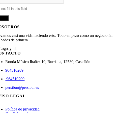
OSOTROS
evamos casi una vida haciendo esto. Todo empezó como un negocio famili
abados de primera.
ONTACTO
Ronda Músico Ibañez 19, Burriana, 12530, Castellón
964510209
964510209
persibur@persibur.es
VISO LEGAL
oggle
avigation
Política de privacidad