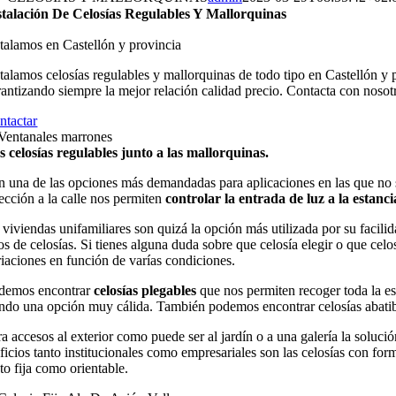
stalación De Celosías Regulables Y Mallorquinas
stalamos en Castellón y provincia
stalamos celosías regulables y mallorquinas de todo tipo en Castellón y
rantizando siempre la mejor relación calidad precio. Contacta con nosotro
ntactar
s celosías regulables
junto a las
mallorquinas
.
n una de las opciones más demandadas para aplicaciones en las que no se
rección a la calle nos permiten
controlar la entrada de luz a la estanci
 viviendas unifamiliares son quizá la opción más utilizada por su facili
pos de celosías. Si tienes alguna duda sobre que celosía elegir o que ce
riaciones en función de varías condiciones.
demos encontrar
celosías plegables
que nos permiten recoger toda la es
endo una opción muy cálida. También podemos encontrar celosías abatibles
ra accesos al exterior como puede ser al jardín o a una galería la soluc
ificios tanto institucionales como empresariales son las celosías con fo
to fija como orientable.