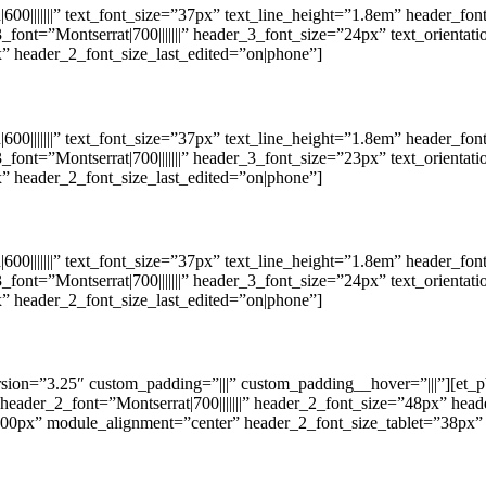
0|||||||” text_font_size=”37px” text_line_height=”1.8em” header_font=”|
font=”Montserrat|700|||||||” header_3_font_size=”24px” text_orient
” header_2_font_size_last_edited=”on|phone”]
0|||||||” text_font_size=”37px” text_line_height=”1.8em” header_font=”|
font=”Montserrat|700|||||||” header_3_font_size=”23px” text_orient
” header_2_font_size_last_edited=”on|phone”]
0|||||||” text_font_size=”37px” text_line_height=”1.8em” header_font=”|
font=”Montserrat|700|||||||” header_3_font_size=”24px” text_orient
” header_2_font_size_last_edited=”on|phone”]
ion=”3.25″ custom_padding=”|||” custom_padding__hover=”|||”][et_pb_t
” header_2_font=”Montserrat|700|||||||” header_2_font_size=”48px” hea
700px” module_alignment=”center” header_2_font_size_tablet=”38px