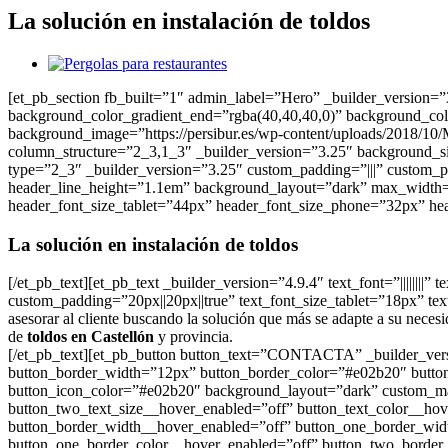
La solución en instalación de toldos
Ver
imagen
[et_pb_section fb_built=”1″ admin_label=”Hero” _builder_version=
más
background_color_gradient_end=”rgba(40,40,40,0)” background_colo
grande
background_image=”https://persibur.es/wp-content/uploads/2018/10/
column_structure=”2_3,1_3″ _builder_version=”3.25″ background_si
type=”2_3″ _builder_version=”3.25″ custom_padding=”|||” custom_paddi
header_line_height=”1.1em” background_layout=”dark” max_width=”8
header_font_size_tablet=”44px” header_font_size_phone=”32px” hea
La solución en instalación de toldos
[/et_pb_text][et_pb_text _builder_version=”4.9.4″ text_font=”|||||||
custom_padding=”20px||20px||true” text_font_size_tablet=”18px” tex
asesorar al cliente buscando la solución que más se adapte a su nece
de
toldos en Castellón
y provincia.
[/et_pb_text][et_pb_button button_text=”CONTACTA” _builder_vers
button_border_width=”12px” button_border_color=”#e02b20″ button
button_icon_color=”#e02b20″ background_layout=”dark” custom_mar
button_two_text_size__hover_enabled=”off” button_text_color__ho
button_border_width__hover_enabled=”off” button_one_border_wid
button_one_border_color__hover_enabled=”off” button_two_border_