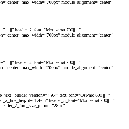
ation=”center” max_width=”700px” module_alignment=”center”
|||||||” header_2_font=”Montserrat|700|||||||”
ation=”center” max_width=”700px” module_alignment=”center”
|||||||” header_2_font=”Montserrat|700|||||||”
ation=”center” max_width=”700px” module_alignment=”center”
ext _builder_version=”4.9.4″ text_font=”Oswald|600|||||||”
der_2_line_height=”1.4em” header_3_font=”Montserrat|700|||||||”
” header_2_font_size_phone=”28px”