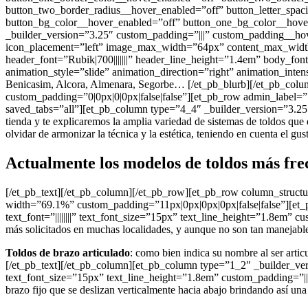
button_two_border_radius__hover_enabled=”off” button_letter_spac
button_bg_color__hover_enabled=”off” button_one_bg_color__hove
_builder_version=”3.25″ custom_padding=”|||” custom_padding__hover
icon_placement=”left” image_max_width=”64px” content_max_width
header_font=”Rubik|700|||||||” header_line_height=”1.4em” body_fon
animation_style=”slide” animation_direction=”right” animation_inten
Benicasim, Alcora, Almenara, Segorbe… [/et_pb_blurb][/et_pb_colum
custom_padding=”0|0px|0|0px|false|false”][et_pb_row admin_label=”S
saved_tabs=”all”][et_pb_column type=”4_4″ _builder_version=”3.25″
tienda y te explicaremos la amplia variedad de sistemas de toldos que 
olvidar de armonizar la técnica y la estética, teniendo en cuenta el g
Actualmente los modelos de toldos más fre
[/et_pb_text][/et_pb_column][/et_pb_row][et_pb_row column_structu
width=”69.1%” custom_padding=”11px|0px|0px|0px|false|false”][et_
text_font=”||||||||” text_font_size=”15px” text_line_height=”1.8em”
más solicitados en muchas localidades, y aunque no son tan manejable
Toldos de brazo articulado
: como bien indica su nombre al ser arti
[/et_pb_text][/et_pb_column][et_pb_column type=”1_2″ _builder_versi
text_font_size=”15px” text_line_height=”1.8em” custom_padding=”||
brazo fijo que se deslizan verticalmente hacia abajo brindando así una 