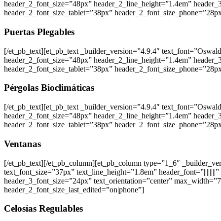
header_2_font_size=”48px” header_2_line_height=”1.4em” header_3_
header_2_font_size_tablet=”38px” header_2_font_size_phone=”28px
Puertas Plegables
[/et_pb_text][et_pb_text _builder_version=”4.9.4″ text_font=”Oswald|60
header_2_font_size=”48px” header_2_line_height=”1.4em” header_3_
header_2_font_size_tablet=”38px” header_2_font_size_phone=”28px
Pérgolas Bioclimáticas
[/et_pb_text][et_pb_text _builder_version=”4.9.4″ text_font=”Oswald|60
header_2_font_size=”48px” header_2_line_height=”1.4em” header_3_
header_2_font_size_tablet=”38px” header_2_font_size_phone=”28px
Ventanas
[/et_pb_text][/et_pb_column][et_pb_column type=”1_6″ _builder_vers
text_font_size=”37px” text_line_height=”1.8em” header_font=”||||||||
header_3_font_size=”24px” text_orientation=”center” max_width=”
header_2_font_size_last_edited=”on|phone”]
Celosías Regulables