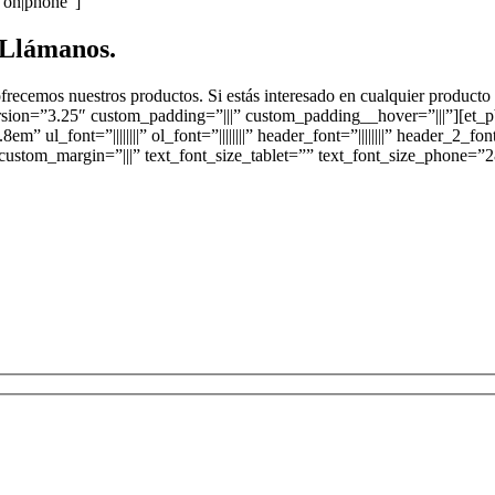
”on|phone”]
?Llámanos.
ofrecemos nuestros productos. Si estás interesado en cualquier producto
ion=”3.25″ custom_padding=”|||” custom_padding__hover=”|||”][et_pb_t
l_font=”||||||||” ol_font=”||||||||” header_font=”||||||||” header_2_font=”||
ight” custom_margin=”|||” text_font_size_tablet=”” text_font_size_phon
cemos nuestros productos. Si estás interesado en cualquier producto o se