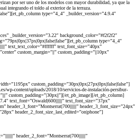
erizan por ser uno de los modelos con mayor durabilidad, ya que la
l integrando el toldo al exterior de la terraza.
false”][et_pb_column type=”4_4″ _builder_version=”4.9.4″
vices” _builder_version=”3.22″ background_color=”#f2f2f2″
ng=”79px|0px|37px|0px|false|false”][et_pb_column type=”4_4″
||” text_text_color=”#ffffff” text_font_size=”40px”
on=”center” custom_margin=”||” custom_padding=”||10px”
idth=”1195px” custom_padding=”30px|0px|27px|0px|false|false”]
s/wp-content/uploads/2018/10/servicios-de-instalación-persibur-
=”|||” custom_padding=”|30px||”][/et_pb_image][/et_pb_column]
4″ text_font=”Oswald|600|||||||” text_font_size=”37px”
4em” header_3_font=”Montserrat|700|||||||” header_3_font_size=”24px”
”28px” header_2_font_size_last_edited=”on|phone”]
|||||||” header_2_font=”Montserrat|700|||||||”