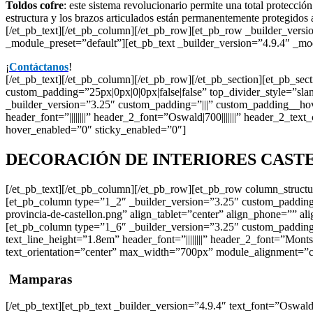
Toldos cofre
: este sistema revolucionario permite una total protección
estructura y los brazos articulados están permanentemente protegidos al
[/et_pb_text][/et_pb_column][/et_pb_row][et_pb_row _builder_versi
_module_preset=”default”][et_pb_text _builder_version=”4.9.4″ _mo
¡
Contáctanos
!
[/et_pb_text][/et_pb_column][/et_pb_row][/et_pb_section][et_pb_se
custom_padding=”25px|0px|0|0px|false|false” top_divider_style=”sl
_builder_version=”3.25″ custom_padding=”|||” custom_padding__hover=
header_font=”||||||||” header_2_font=”Oswald|700|||||||” header_2_t
hover_enabled=”0″ sticky_enabled=”0″]
DECORACIÓN DE INTERIORES CAST
[/et_pb_text][/et_pb_column][/et_pb_row][et_pb_row column_struc
[et_pb_column type=”1_2″ _builder_version=”3.25″ custom_padding=”|
provincia-de-castellon.png” align_tablet=”center” align_phone=”” a
[et_pb_column type=”1_6″ _builder_version=”3.25″ custom_padding=”|
text_line_height=”1.8em” header_font=”||||||||” header_2_font=”Mont
text_orientation=”center” max_width=”700px” module_alignment=”c
Mamparas
[/et_pb_text][et_pb_text _builder_version=”4.9.4″ text_font=”Oswald|60