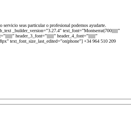
 o servicio seas particular o profesional podemos ayudarte.
ext _builder_version=”3.27.4″ text_font=”Montserrat|700|||||||”
||||||” header_3_font=”||||||||” header_4_font=”||||||||”
e=”28px” text_font_size_last_edited=”on|phone”] +34 964 510 209
rvicio seas particular o profesional podemos ayudarte.