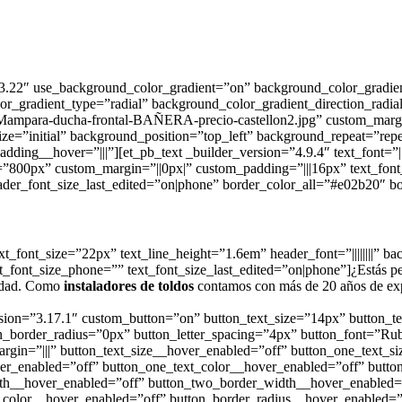
”3.22″ use_background_color_gradient=”on” background_color_gradie
r_gradient_type=”radial” background_color_gradient_direction_radia
Mampara-ducha-frontal-BAÑERA-precio-castellon2.jpg” custom_margin=
ze=”initial” background_position=”top_left” background_repeat=”rep
ng__hover=”|||”][et_pb_text _builder_version=”4.9.4″ text_font=”|||||
00px” custom_margin=”||0px|” custom_padding=”|||16px” text_font_si
der_font_size_last_edited=”on|phone” border_color_all=”#e02b20″ b
|” text_font_size=”22px” text_line_height=”1.6em” header_font=”||||||
t_font_size_phone=”” text_font_size_last_edited=”on|phone”]
¿Estás p
sidad. Como
instaladores de toldos
contamos con más de 20 años de exp
ion=”3.17.1″ custom_button=”on” button_text_size=”14px” button_te
_border_radius=”0px” button_letter_spacing=”4px” button_font=”Rub
gin=”|||” button_text_size__hover_enabled=”off” button_one_text_s
ver_enabled=”off” button_one_text_color__hover_enabled=”off” butt
th__hover_enabled=”off” button_two_border_width__hover_enabled=”
color__hover_enabled=”off” button_border_radius__hover_enabled=”