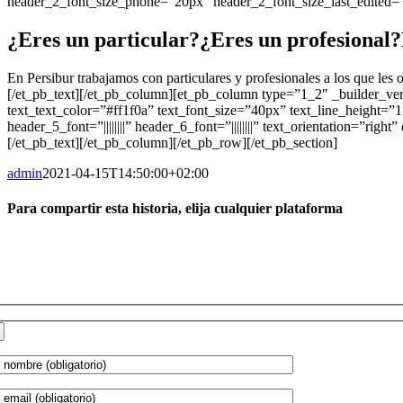
header_2_font_size_phone=”20px” header_2_font_size_last_edited=
¿Eres un particular?¿Eres un profesional
En Persibur trabajamos con particulares y profesionales a los que les 
[/et_pb_text][/et_pb_column][et_pb_column type=”1_2″ _builder_vers
text_text_color=”#ff1f0a” text_font_size=”40px” text_line_height=”1.8em” u
header_5_font=”||||||||” header_6_font=”||||||||” text_orientation=”r
[/et_pb_text][/et_pb_column][/et_pb_row][/et_pb_section]
admin
2021-04-15T14:50:00+02:00
Para compartir esta historia, elija cualquier plataforma
Facebook
X
Reddit
LinkedIn
WhatsApp
Telegram
Tumblr
Pinterest
Vk
Xing
Correo
OLICITA PRESUPUESTO
electrónico
 Persibur trabajamos con particulares y profesionales a los que les ofre