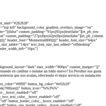
nt_start=”#282828″
l=”top left” background_color_gradient_overlays_image=”on”
”||||false” custom_padding=”91px||91px||true|false”][et_pb_row
eat” custom_padding=”27px|0px|42px|0px|false|false”][et_pb_column
|||” header_font=”Montserrat|800|||||||” header_font_size=”64px”
ze_tablet=”14px” text_font_size_last_edited=”off|desktop”
order_width_left=”10px”]
||” background_layout=”dark” max_width=”800px” custom_margin=”|||”
ensando en cambiar o instalar un toldo nuevo? En Persibur nos gusta
eriencia que nos avalan
,
ofreciendo el mejor servicio en instalación
xt_color=”#ffffff” button_bg_color=”#e02b20″
ik|700||on|||||” button_icon=”%%3%%”
ize__hover_enabled=”off”
on_two_text_color__hover_enabled=”off”
off” button_border_color__hover_enabled=”off”
off” button_one_border_radius__hover_enabled=”off”