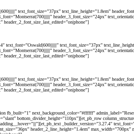
0|||||||” text_font_size=”37px” text_line_height=”1.8em” header_font=”|
font=”Montserrat|700|||||||” header_3_font_size=”24px” text_orient
” header_2_font_size_last_edited=”on|phone”]
 text_font=”Oswald|600|||||||” text_font_size=”37px” text_line_height=”
font=”Montserrat|700|||||||” header_3_font_size=”24px” text_orient
” header_2_font_size_last_edited=”on|phone”]
0|||||||” text_font_size=”37px” text_line_height=”1.8em” header_font=”|
font=”Montserrat|700|||||||” header_3_font_size=”24px” text_orient
” header_2_font_size_last_edited=”on|phone”]
ction fb_built=”1″ next_background_color=”#ffffff” admin_label=”Res
le=”slant” bottom_divider_height=”110px”][et_pb_row column_structu
ing__hover=”|||”][et_pb_text _builder_version=”3.27.4″ text_font=”||
er_2_font_size=”36px” header_2_line_height=”1.4em” max_width=”700px