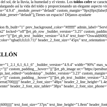
 del sol, de la lluvia, la humedad y el viento. Los
toldos cofre
se caract
argando así la vida del toldo y proporcionando un elegante aspecto visua
on=”4.9.4″ _module_preset=”default” custom_margin=”0px||0px||false|
dule_preset=”default”]
¿Tienes un espacio? Déjanos ayudarte
ction fb_built=”1″ prev_background_color=”#ffffff” admin_label=”Ser
ant2″ locked=”off”][et_pb_row _builder_version=”3.25″ custom_paddi
”|||”][et_pb_text _builder_version=”4.9.4″ text_font=”Oswald|600|||||
ext_color=”rgba(0,0,0,0.71)” header_2_font_size=”45px” text_orientati
ELLÓN
ture=”1_2,1_6,1_6,1_6″ _builder_version=”4.9.4″ width=”90%” max_w
||” custom_padding__hover=”|||”][et_pb_image src=”https://persibur.e
lign_last_edited=”on|desktop” _builder_version=”3.23″ custom_margin
||” custom_padding__hover=”|||”][et_pb_text _builder_version=”3.27.
serrat|700|||||||” header_2_font_size=”48px” header_2_line_height=”1.
enter” header_2_font_size_tablet=”38px” header_2_font_size_phone=
0|||||||” text_font_size=”37px” text_line_height=”1.8em” header_font=”|