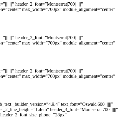
|||||||” header_2_font=”Montserrat|700|||||||”
ation=”center” max_width=”700px” module_alignment=”center”
|||||||” header_2_font=”Montserrat|700|||||||”
ation=”center” max_width=”700px” module_alignment=”center”
|||||||” header_2_font=”Montserrat|700|||||||”
ation=”center” max_width=”700px” module_alignment=”center”
ext _builder_version=”4.9.4″ text_font=”Oswald|600|||||||”
der_2_line_height=”1.4em” header_3_font=”Montserrat|700|||||||”
” header_2_font_size_phone=”28px”