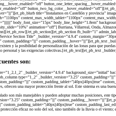
ing__hover_enabled=”off” button_one_letter_spacing__hover_enabled
r_enabled=”off” button_two_bg_color__hover_enabled=”off”][/et_pb
=”|||”][et_pb_blurb title=”Instalamos en Castellón y provincia” imag
=”1100px” content_max_width_tablet=”1100px” content_max_width_la
t=”||||||||” body_font_size=”15px” body_line_height=”1.8em” backgro
sity_slide=”10%” animation=”off”] Burriana, Villarreal, Onda, Almazor
n][/et_pb_row][/et_pb_section][et_pb_section fb_built=”1″ admin_la
ervice Section Title” _builder_version=”4.9.4″ custom_margin=”30px||
 custom_padding=”|||” custom_padding__hover=”|||”][et_pb_text _buil
existen y la posibilidad de personalización de las lonas para que puedas
usto personal y las exigencias colectivas.[/et_pb_text][et_pb_text _bui
cuentes son:
re=”1_2,1_2″ _builder_version=”4.9.4″ background_size=”initial” ba
pb_column type=”1_2″ _builder_version=”3.25″ custom_padding=”|||” 
 custom_padding=”|||” custom_padding_tablet=”|40px||40px||true” custom
s, ofrecen una mayor protección frente al sol. Este sistema es una bue
culado son más manejables y pueden adoptar muchas posiciones, este tip
on=”3.25″ custom_padding=”|||” custom_padding__hover=”|||”][et_pb_te
|” custom_padding_tablet=”|40px||40px||true” custom_padding_last_edi
protección eficaz no solo del sol, sino también de la lluvia o el viento;