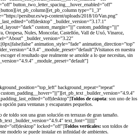
=”off” button_two_letter_spacing__hover_enabled=”off”
_button][/et_pb_column][et_pb_column type=”1_3″
e=”https://persibur.es/wp-content/uploads/2018/10/Van.png”
st_edited=”off|desktop” _builder_version=”3.17.1″
und_layout=”dark” custom_margin=”|||” custom_padding=”|||”
a, Oropesa, Nules, Moncofar, Castellón, Vall de Uxó, Vinaroz,
bel=”About” _builder_version=”3.22″
0px||false|false” animation_style=”fade” animation_direction=”top”
der_version=”4.9.4″ _module_preset=”default”]Visitanos en nuestra
 escoger el resultado que realmente se amolde a lo que necesitas, sin
lder_version=”4.9.4″ _module_preset=”default”]
ckground_position=”top_left” background_repeat=”repeat”
custom_padding__hover=”|||”][et_pb_text _builder_version=”4.9.4″
_padding_last_edited=”off|desktop”]
Toldos de capota
: son uno de los
na opción para ventanas y escaparates pequeños.
o de toldo son una gran solución en terrazas de gran tamaño.
xt _builder_version=”4.9.4″ text_font=”||||||||”
ted=”off|desktop” locked=”off”]
Toldos verticales:
son toldos de
 este modelo se puede instalar en infinidad de ambientes.