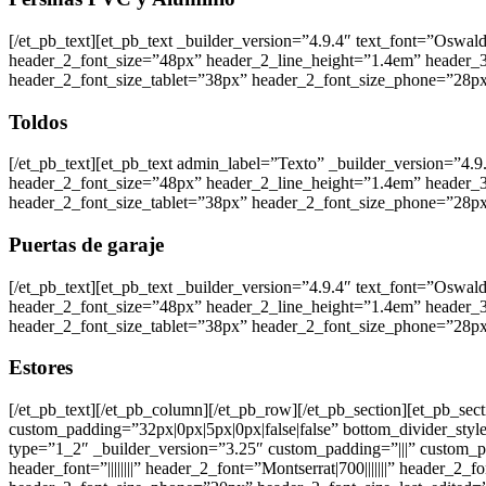
[/et_pb_text][et_pb_text _builder_version=”4.9.4″ text_font=”Oswald|60
header_2_font_size=”48px” header_2_line_height=”1.4em” header_3_
header_2_font_size_tablet=”38px” header_2_font_size_phone=”28px
Toldos
[/et_pb_text][et_pb_text admin_label=”Texto” _builder_version=”4.9.4″
header_2_font_size=”48px” header_2_line_height=”1.4em” header_3_
header_2_font_size_tablet=”38px” header_2_font_size_phone=”28px
Puertas de garaje
[/et_pb_text][et_pb_text _builder_version=”4.9.4″ text_font=”Oswald|60
header_2_font_size=”48px” header_2_line_height=”1.4em” header_3_
header_2_font_size_tablet=”38px” header_2_font_size_phone=”28px
Estores
[/et_pb_text][/et_pb_column][/et_pb_row][/et_pb_section][et_pb_se
custom_padding=”32px|0px|5px|0px|false|false” bottom_divider_sty
type=”1_2″ _builder_version=”3.25″ custom_padding=”|||” custom_padd
header_font=”||||||||” header_2_font=”Montserrat|700|||||||” head