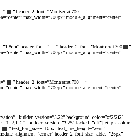
|||||||” header_2_font=”Montserrat|700|||||||”
ation=”center” max_width=”700px” module_alignment=”center”
1.8em” header_font=”||||||||” header_2_font=”Montserrat|700|||||||”
ation=”center” max_width=”700px” module_alignment=”center”
|||||||” header_2_font=”Montserrat|700|||||||”
ation=”center” max_width=”700px” module_alignment=”center”
ervation” _builder_version=”3.22″ background_color=”#f2f2f2″
re=”1_2,1_2″ _builder_version=”3.25″ locked=”off”][et_pb_column
||||||” text_font_size=”16px” text_line_height=”2em”
” module_alignment=”center” header_2_font_size_tablet=”26px”