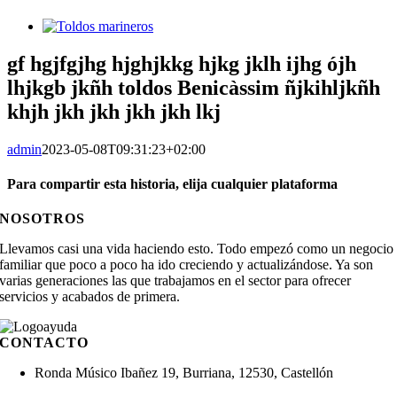
Ver
imagen
más
gf hgjfgjhg hjghjkkg hjkg jklh ijhg ójh
grande
lhjkgb jkñh toldos Benicàssim ñjkihljkñh
khjh jkh jkh jkh jkh lkj
admin
2023-05-08T09:31:23+02:00
Para compartir esta historia, elija cualquier plataforma
Facebook
X
Reddit
LinkedIn
WhatsApp
Telegram
Tumblr
Pinterest
Vk
Xing
Correo
NOSOTROS
electrónico
Llevamos casi una vida haciendo esto. Todo empezó como un negocio
familiar que poco a poco ha ido creciendo y actualizándose. Ya son
varias generaciones las que trabajamos en el sector para ofrecer
servicios y acabados de primera.
CONTACTO
Ronda Músico Ibañez 19, Burriana, 12530, Castellón