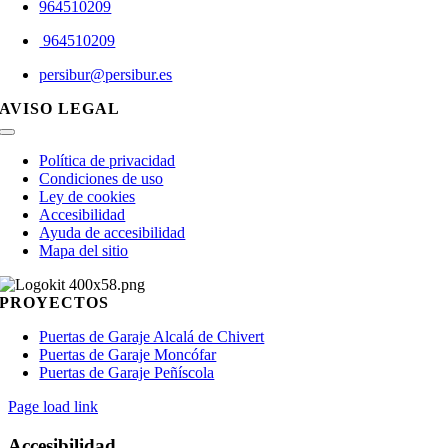
964510209
964510209
persibur@persibur.es
AVISO LEGAL
Toggle
Navigation
Política de privacidad
Condiciones de uso
Ley de cookies
Accesibilidad
Ayuda de accesibilidad
Mapa del sitio
PROYECTOS
Puertas de Garaje Alcalá de Chivert
Puertas de Garaje Moncófar
Puertas de Garaje Peñíscola
Page load link
Accesibilidad