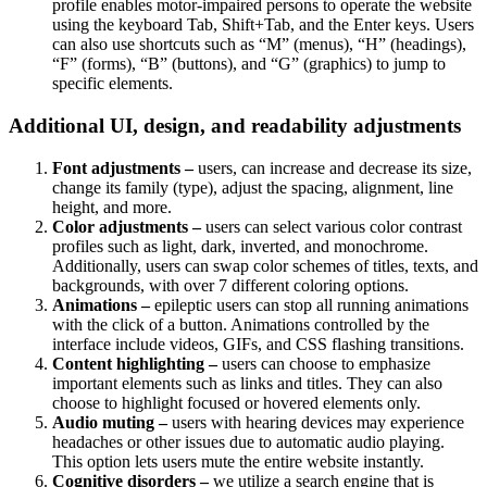
profile enables motor-impaired persons to operate the website
using the keyboard Tab, Shift+Tab, and the Enter keys. Users
can also use shortcuts such as “M” (menus), “H” (headings),
“F” (forms), “B” (buttons), and “G” (graphics) to jump to
specific elements.
Additional UI, design, and readability adjustments
Font adjustments –
users, can increase and decrease its size,
change its family (type), adjust the spacing, alignment, line
height, and more.
Color adjustments –
users can select various color contrast
profiles such as light, dark, inverted, and monochrome.
Additionally, users can swap color schemes of titles, texts, and
backgrounds, with over 7 different coloring options.
Animations –
epileptic users can stop all running animations
with the click of a button. Animations controlled by the
interface include videos, GIFs, and CSS flashing transitions.
Content highlighting –
users can choose to emphasize
important elements such as links and titles. They can also
choose to highlight focused or hovered elements only.
Audio muting –
users with hearing devices may experience
headaches or other issues due to automatic audio playing.
This option lets users mute the entire website instantly.
Cognitive disorders –
we utilize a search engine that is