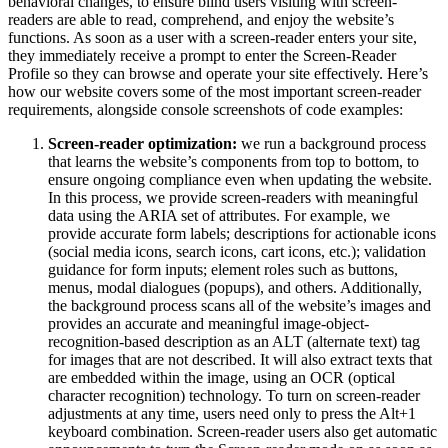
behavioral changes, to ensure blind users visiting with screen-
readers are able to read, comprehend, and enjoy the website’s
functions. As soon as a user with a screen-reader enters your site,
they immediately receive a prompt to enter the Screen-Reader
Profile so they can browse and operate your site effectively. Here’s
how our website covers some of the most important screen-reader
requirements, alongside console screenshots of code examples:
Screen-reader optimization:
we run a background process
that learns the website’s components from top to bottom, to
ensure ongoing compliance even when updating the website.
In this process, we provide screen-readers with meaningful
data using the ARIA set of attributes. For example, we
provide accurate form labels; descriptions for actionable icons
(social media icons, search icons, cart icons, etc.); validation
guidance for form inputs; element roles such as buttons,
menus, modal dialogues (popups), and others. Additionally,
the background process scans all of the website’s images and
provides an accurate and meaningful image-object-
recognition-based description as an ALT (alternate text) tag
for images that are not described. It will also extract texts that
are embedded within the image, using an OCR (optical
character recognition) technology. To turn on screen-reader
adjustments at any time, users need only to press the Alt+1
keyboard combination. Screen-reader users also get automatic