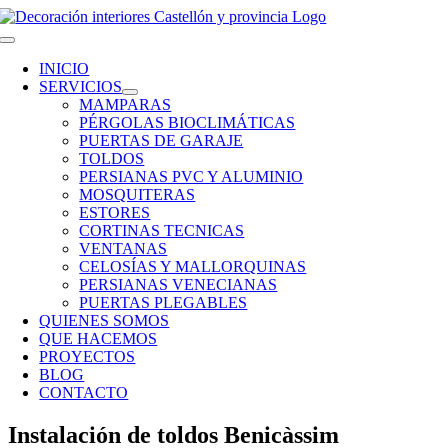
Saltar
al
Toggle
contenido
Navigation
INICIO
SERVICIOS
MAMPARAS
PÉRGOLAS BIOCLIMÁTICAS
PUERTAS DE GARAJE
TOLDOS
PERSIANAS PVC Y ALUMINIO
MOSQUITERAS
ESTORES
CORTINAS TECNICAS
VENTANAS
CELOSÍAS Y MALLORQUINAS
PERSIANAS VENECIANAS
PUERTAS PLEGABLES
QUIENES SOMOS
QUE HACEMOS
PROYECTOS
BLOG
CONTACTO
Instalación de toldos Benicàssim