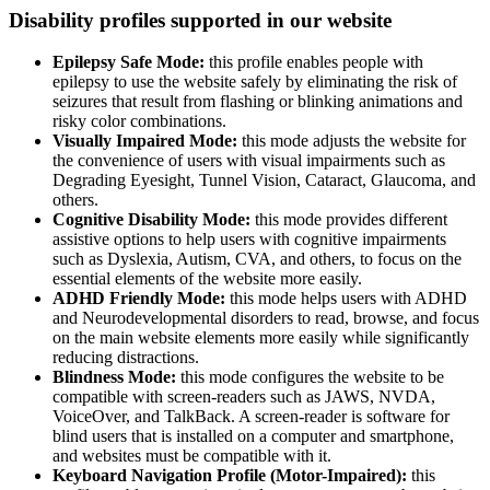
Disability profiles supported in our website
Epilepsy Safe Mode:
this profile enables people with
epilepsy to use the website safely by eliminating the risk of
seizures that result from flashing or blinking animations and
risky color combinations.
Visually Impaired Mode:
this mode adjusts the website for
the convenience of users with visual impairments such as
Degrading Eyesight, Tunnel Vision, Cataract, Glaucoma, and
others.
Cognitive Disability Mode:
this mode provides different
assistive options to help users with cognitive impairments
such as Dyslexia, Autism, CVA, and others, to focus on the
essential elements of the website more easily.
ADHD Friendly Mode:
this mode helps users with ADHD
and Neurodevelopmental disorders to read, browse, and focus
on the main website elements more easily while significantly
reducing distractions.
Blindness Mode:
this mode configures the website to be
compatible with screen-readers such as JAWS, NVDA,
VoiceOver, and TalkBack. A screen-reader is software for
blind users that is installed on a computer and smartphone,
and websites must be compatible with it.
Keyboard Navigation Profile (Motor-Impaired):
this