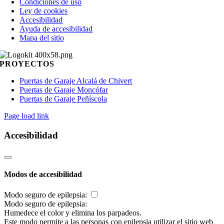
Condiciones de uso
Ley de cookies
Accesibilidad
Ayuda de accesibilidad
Mapa del sitio
PROYECTOS
Puertas de Garaje Alcalá de Chivert
Puertas de Garaje Moncófar
Puertas de Garaje Peñíscola
Page load link
Accesibilidad
Modos de accesibilidad
Modo seguro de epilepsia:
Modo seguro de epilepsia:
Humedece el color y elimina los parpadeos.
Este modo permite a las personas con epilepsia utilizar el sitio web