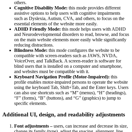
others.
Cognitive Disability Mode:
this mode provides different
assistive options to help users with cognitive impairments
such as Dyslexia, Autism, CVA, and others, to focus on the
essential elements of the website more easily.
ADHD Friendly Mode:
this mode helps users with ADHD
and Neurodevelopmental disorders to read, browse, and focus
on the main website elements more easily while significantly
reducing distractions.
Blindness Mode:
this mode configures the website to be
compatible with screen-readers such as JAWS, NVDA,
VoiceOver, and TalkBack. A screen-reader is software for
blind users that is installed on a computer and smartphone,
and websites must be compatible with it.
Keyboard Navigation Profile (Motor-Impaired):
this
profile enables motor-impaired persons to operate the website
using the keyboard Tab, Shift+Tab, and the Enter keys. Users
can also use shortcuts such as “M” (menus), “H” (headings),
“F” (forms), “B” (buttons), and “G” (graphics) to jump to
specific elements.
Additional UI, design, and readability adjustments
Font adjustments –
users, can increase and decrease its size,
change its family (type), adjust the spacing, alignment, line