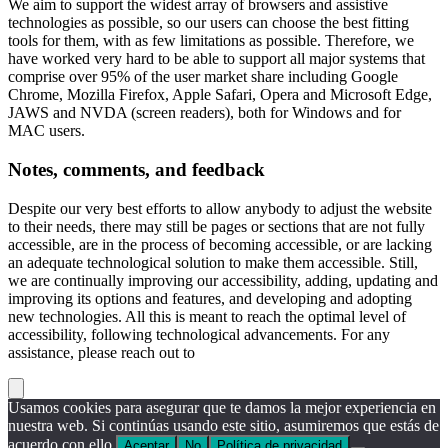
We aim to support the widest array of browsers and assistive
technologies as possible, so our users can choose the best fitting
tools for them, with as few limitations as possible. Therefore, we
have worked very hard to be able to support all major systems that
comprise over 95% of the user market share including Google
Chrome, Mozilla Firefox, Apple Safari, Opera and Microsoft Edge,
JAWS and NVDA (screen readers), both for Windows and for
MAC users.
Notes, comments, and feedback
Despite our very best efforts to allow anybody to adjust the website
to their needs, there may still be pages or sections that are not fully
accessible, are in the process of becoming accessible, or are lacking
an adequate technological solution to make them accessible. Still,
we are continually improving our accessibility, adding, updating and
improving its options and features, and developing and adopting
new technologies. All this is meant to reach the optimal level of
accessibility, following technological advancements. For any
assistance, please reach out to
Usamos cookies para asegurar que te damos la mejor experiencia en
nuestra web. Si continúas usando este sitio, asumiremos que estás de
acuerdo con ello.
Aceptar
No
Política de privacidad