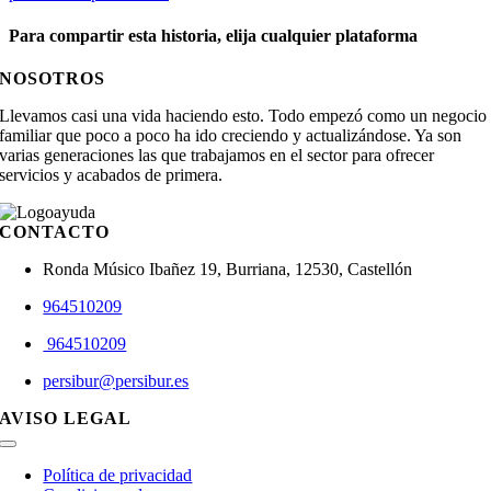
Para compartir esta historia, elija cualquier plataforma
Facebook
X
Reddit
LinkedIn
WhatsApp
Telegram
Tumblr
Pinterest
Vk
Xing
Correo
NOSOTROS
electrónico
Llevamos casi una vida haciendo esto. Todo empezó como un negocio
familiar que poco a poco ha ido creciendo y actualizándose. Ya son
varias generaciones las que trabajamos en el sector para ofrecer
servicios y acabados de primera.
CONTACTO
Ronda Músico Ibañez 19, Burriana, 12530, Castellón
964510209
964510209
persibur@persibur.es
AVISO LEGAL
Toggle
Navigation
Política de privacidad