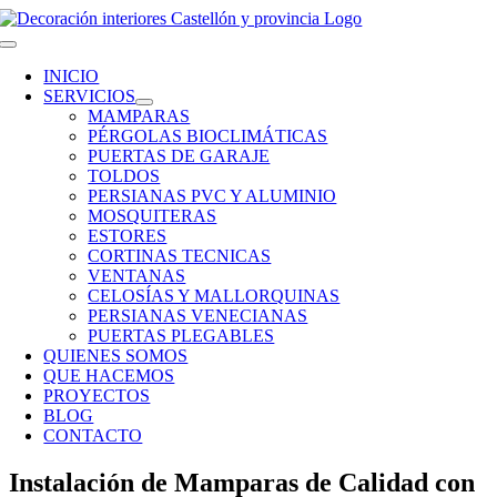
Saltar
al
Toggle
contenido
Navigation
INICIO
SERVICIOS
MAMPARAS
PÉRGOLAS BIOCLIMÁTICAS
PUERTAS DE GARAJE
TOLDOS
PERSIANAS PVC Y ALUMINIO
MOSQUITERAS
ESTORES
CORTINAS TECNICAS
VENTANAS
CELOSÍAS Y MALLORQUINAS
PERSIANAS VENECIANAS
PUERTAS PLEGABLES
QUIENES SOMOS
QUE HACEMOS
PROYECTOS
BLOG
CONTACTO
Instalación de Mamparas de Calidad con